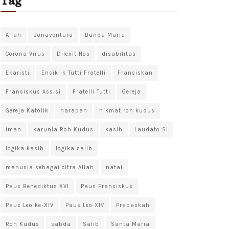
Tag
Allah
Bonaventura
Bunda Maria
Corona Virus
Dilexit Nos
disabilitas
Ekaristi
Ensiklik Tutti Fratelli
Fransiskan
Fransiskus Assisi
Fratelli Tutti
Gereja
Gereja Katolik
harapan
hikmat roh kudus
iman
karunia Roh Kudus
kasih
Laudato Si
logika kasih
logika salib
manusia sebagai citra Allah
natal
Paus Benediktus XVI
Paus Fransiskus
Paus Leo ke-XIV
Paus Leo XIV
Prapaskah
Roh Kudus
sabda
Salib
Santa Maria