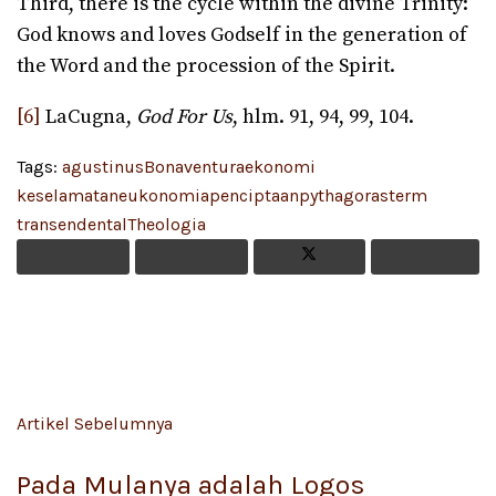
Third, there is the cycle within the divine Trinity:
God knows and loves Godself in the generation of
the Word and the procession of the Spirit.
[6]
LaCugna,
God For Us
, hlm. 91, 94, 99, 104.
Tags:
agustinus
Bonaventura
ekonomi
keselamatan
eukonomia
penciptaan
pythagoras
term
transendental
Theologia
Artikel Sebelumnya
Pada Mulanya adalah Logos