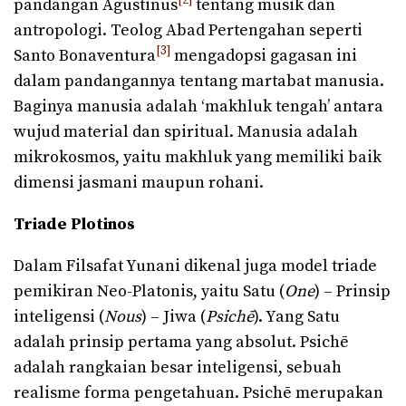
[2]
pandangan Agustinus
tentang musik dan
antropologi. Teolog Abad Pertengahan seperti
[3]
Santo Bonaventura
mengadopsi gagasan ini
dalam pandangannya tentang martabat manusia.
Baginya manusia adalah ‘makhluk tengah’ antara
wujud material dan spiritual. Manusia adalah
mikrokosmos, yaitu makhluk yang memiliki baik
dimensi jasmani maupun rohani.
Triade Plotinos
Dalam Filsafat Yunani dikenal juga model triade
pemikiran Neo-Platonis, yaitu Satu (
One
) – Prinsip
inteligensi (
Nous
) – Jiwa (
Psichē
). Yang Satu
adalah prinsip pertama yang absolut. Psichē
adalah rangkaian besar inteligensi, sebuah
realisme forma pengetahuan. Psichē merupakan