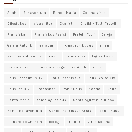
Allah
Bonaventura
Bunda Maria
Corona Virus
Dilexit Nos
disabilitas
Ekaristi
Ensiklik Tutti Fratelli
Fransiskan
Fransiskus Assisi
Fratelli Tutti
Gereja
Gereja Katolik
harapan
hikmat roh kudus
iman
karunia Roh Kudus
kasih
Laudato Si
logika kasih
logika salib
manusia sebagai citra Allah
natal
Paus Benediktus XVI
Paus Fransiskus
Paus Leo ke-XIV
Paus Leo XIV
Prapaskah
Roh Kudus
sabda
Salib
Santa Maria
santo agustinus
Santo Agustinus Hippo
Santo Bonaventura
Santo Fransiskus Assisi
Santo Yusuf
Teilhard de Chardin
Teologi
Trinitas
virus korona