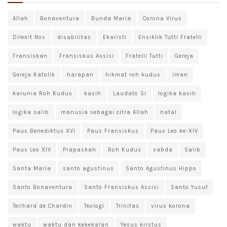
Allah
Bonaventura
Bunda Maria
Corona Virus
Dilexit Nos
disabilitas
Ekaristi
Ensiklik Tutti Fratelli
Fransiskan
Fransiskus Assisi
Fratelli Tutti
Gereja
Gereja Katolik
harapan
hikmat roh kudus
iman
karunia Roh Kudus
kasih
Laudato Si
logika kasih
logika salib
manusia sebagai citra Allah
natal
Paus Benediktus XVI
Paus Fransiskus
Paus Leo ke-XIV
Paus Leo XIV
Prapaskah
Roh Kudus
sabda
Salib
Santa Maria
santo agustinus
Santo Agustinus Hippo
Santo Bonaventura
Santo Fransiskus Assisi
Santo Yusuf
Teilhard de Chardin
Teologi
Trinitas
virus korona
waktu
waktu dan kekekalan
Yesus kristus