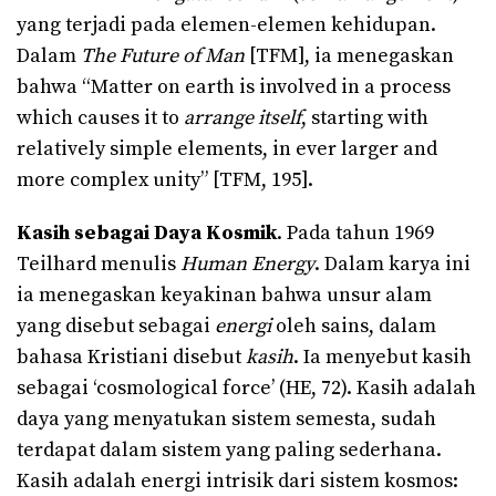
yang terjadi pada elemen-elemen kehidupan.
Dalam
The Future of Man
[TFM], ia menegaskan
bahwa “Matter on earth is involved in a process
which causes it to
arrange itself
, starting with
relatively simple elements, in ever larger and
more complex unity” [TFM, 195].
Kasih sebagai
Daya
Kosmik
. Pada tahun 1969
Teilhard menulis
Human Energy
. Dalam karya ini
ia menegaskan keyakinan bahwa unsur alam
yang disebut sebagai
energi
oleh sains, dalam
bahasa Kristiani disebut
kasih
. Ia menyebut kasih
sebagai ‘cosmological force’ (HE, 72). Kasih adalah
daya yang menyatukan sistem semesta, sudah
terdapat dalam sistem yang paling sederhana.
Kasih adalah energi intrisik dari sistem kosmos: