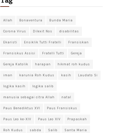
Tag
Allah
Bonaventura
Bunda Maria
Corona Virus
Dilexit Nos
disabilitas
Ekaristi
Ensiklik Tutti Fratelli
Fransiskan
Fransiskus Assisi
Fratelli Tutti
Gereja
Gereja Katolik
harapan
hikmat roh kudus
iman
karunia Roh Kudus
kasih
Laudato Si
logika kasih
logika salib
manusia sebagai citra Allah
natal
Paus Benediktus XVI
Paus Fransiskus
Paus Leo ke-XIV
Paus Leo XIV
Prapaskah
Roh Kudus
sabda
Salib
Santa Maria