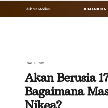
Christus Medium
HUMANIORA
Home
Berita
Akan Berusia 1
Bagaimana Mas
Nikea?