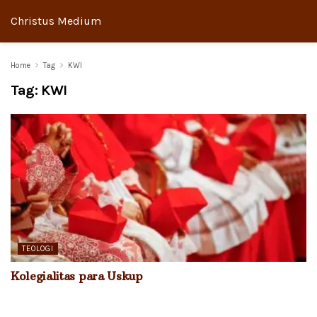
Christus Medium
Home
Tag
KWI
Tag:
KWI
TEOLOGI
Kolegialitas para Uskup