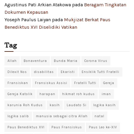
Agustinus Pati Arkian Atakowa
pada
Beragam Tingkatan
Dokumen Kepausan
Yoseph Paulus Laiyan
pada
Mukjizat Berkat Paus
Benediktus XVI Diselidiki Vatikan
Tag
Allah
Bonaventura
Bunda Maria
Corona Virus
Dilexit Nos
disabilitas
Ekaristi
Ensiklik Tutti Fratelli
Fransiskan
Fransiskus Assisi
Fratelli Tutti
Gereja
Gereja Katolik
harapan
hikmat roh kudus
iman
karunia Roh Kudus
kasih
Laudato Si
logika kasih
logika salib
manusia sebagai citra Allah
natal
Paus Benediktus XVI
Paus Fransiskus
Paus Leo ke-XIV