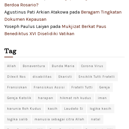
Berdoa Rosario?
Agustinus Pati Arkian Atakowa
pada
Beragam Tingkatan
Dokumen Kepausan
Yoseph Paulus Laiyan
pada
Mukjizat Berkat Paus
Benediktus XVI Diselidiki Vatikan
Tag
Allah
Bonaventura
Bunda Maria
Corona Virus
Dilexit Nos
disabilitas
Ekaristi
Ensiklik Tutti Fratelli
Fransiskan
Fransiskus Assisi
Fratelli Tutti
Gereja
Gereja Katolik
harapan
hikmat roh kudus
iman
karunia Roh Kudus
kasih
Laudato Si
logika kasih
logika salib
manusia sebagai citra Allah
natal