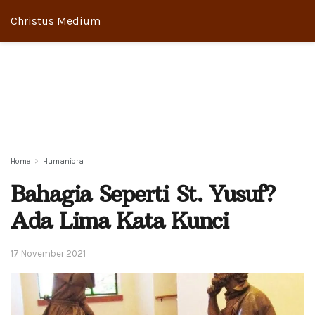
Christus Medium
Home
Humaniora
Bahagia Seperti St. Yusuf?
Ada Lima Kata Kunci
17 November 2021