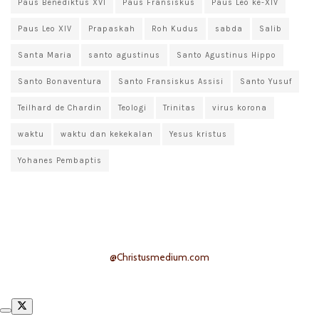
Paus Benediktus XVI
Paus Fransiskus
Paus Leo ke-XIV
Paus Leo XIV
Prapaskah
Roh Kudus
sabda
Salib
Santa Maria
santo agustinus
Santo Agustinus Hippo
Santo Bonaventura
Santo Fransiskus Assisi
Santo Yusuf
Teilhard de Chardin
Teologi
Trinitas
virus korona
waktu
waktu dan kekekalan
Yesus kristus
Yohanes Pembaptis
@Christusmedium.com