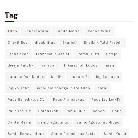
Tag
Allah
Bonaventura
Bunda Maria
Corona Virus
Dilexit Nos
disabilitas
Ekaristi
Ensiklik Tutti Fratelli
Fransiskan
Fransiskus Assisi
Fratelli Tutti
Gereja
Gereja Katolik
harapan
hikmat roh kudus
iman
karunia Roh Kudus
kasih
Laudato Si
logika kasih
logika salib
manusia sebagai citra Allah
natal
Paus Benediktus XVI
Paus Fransiskus
Paus Leo ke-XIV
Paus Leo XIV
Prapaskah
Roh Kudus
sabda
Salib
Santa Maria
santo agustinus
Santo Agustinus Hippo
Santo Bonaventura
Santo Fransiskus Assisi
Santo Yusuf