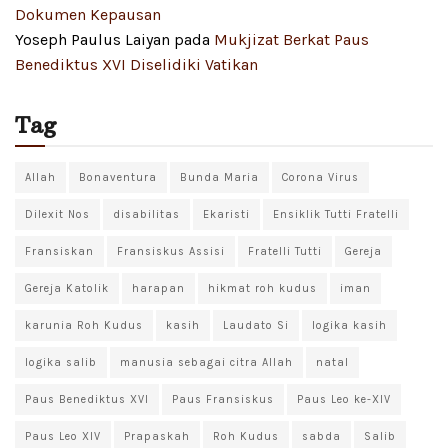
Dokumen Kepausan
Yoseph Paulus Laiyan
pada
Mukjizat Berkat Paus
Benediktus XVI Diselidiki Vatikan
Tag
Allah
Bonaventura
Bunda Maria
Corona Virus
Dilexit Nos
disabilitas
Ekaristi
Ensiklik Tutti Fratelli
Fransiskan
Fransiskus Assisi
Fratelli Tutti
Gereja
Gereja Katolik
harapan
hikmat roh kudus
iman
karunia Roh Kudus
kasih
Laudato Si
logika kasih
logika salib
manusia sebagai citra Allah
natal
Paus Benediktus XVI
Paus Fransiskus
Paus Leo ke-XIV
Paus Leo XIV
Prapaskah
Roh Kudus
sabda
Salib