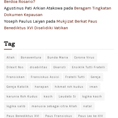
Berdoa Rosario?
Agustinus Pati Arkian Atakowa
pada
Beragam Tingkatan
Dokumen Kepausan
Yoseph Paulus Laiyan
pada
Mukjizat Berkat Paus
Benediktus XVI Diselidiki Vatikan
Tag
Allah
Bonaventura
Bunda Maria
Corona Virus
Dilexit Nos
disabilitas
Ekaristi
Ensiklik Tutti Fratelli
Fransiskan
Fransiskus Assisi
Fratelli Tutti
Gereja
Gereja Katolik
harapan
hikmat roh kudus
iman
karunia Roh Kudus
kasih
Laudato Si
logika kasih
logika salib
manusia sebagai citra Allah
natal
Paus Benediktus XVI
Paus Fransiskus
Paus Leo ke-XIV