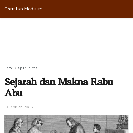
Christus Medium
Home
Spiritualitas
Sejarah dan Makna Rabu
Abu
19 Februari 2026