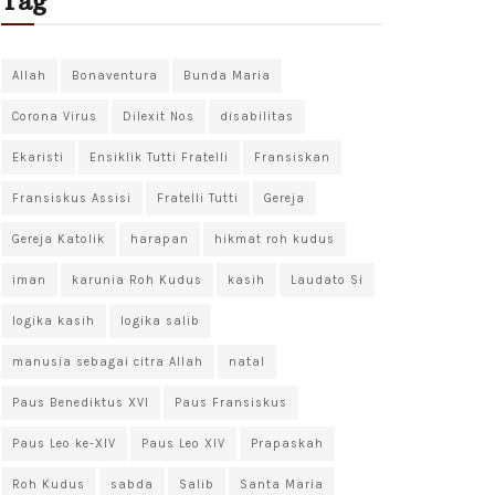
Tag
Allah
Bonaventura
Bunda Maria
Corona Virus
Dilexit Nos
disabilitas
Ekaristi
Ensiklik Tutti Fratelli
Fransiskan
Fransiskus Assisi
Fratelli Tutti
Gereja
Gereja Katolik
harapan
hikmat roh kudus
iman
karunia Roh Kudus
kasih
Laudato Si
logika kasih
logika salib
manusia sebagai citra Allah
natal
Paus Benediktus XVI
Paus Fransiskus
Paus Leo ke-XIV
Paus Leo XIV
Prapaskah
Roh Kudus
sabda
Salib
Santa Maria