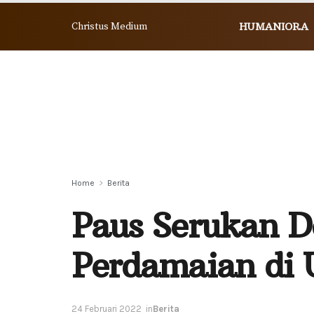
Christus Medium
HUMANIORA
Home
Berita
Paus Serukan D
Perdamaian di 
24 Februari 2022
in
Berita