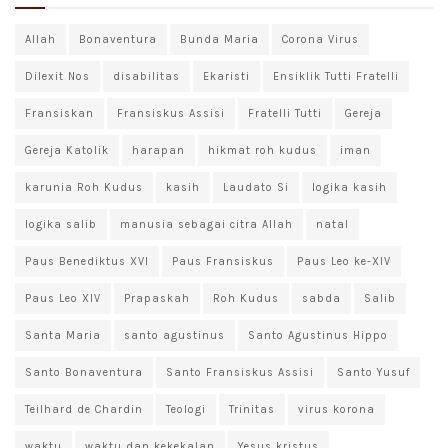
Allah
Bonaventura
Bunda Maria
Corona Virus
Dilexit Nos
disabilitas
Ekaristi
Ensiklik Tutti Fratelli
Fransiskan
Fransiskus Assisi
Fratelli Tutti
Gereja
Gereja Katolik
harapan
hikmat roh kudus
iman
karunia Roh Kudus
kasih
Laudato Si
logika kasih
logika salib
manusia sebagai citra Allah
natal
Paus Benediktus XVI
Paus Fransiskus
Paus Leo ke-XIV
Paus Leo XIV
Prapaskah
Roh Kudus
sabda
Salib
Santa Maria
santo agustinus
Santo Agustinus Hippo
Santo Bonaventura
Santo Fransiskus Assisi
Santo Yusuf
Teilhard de Chardin
Teologi
Trinitas
virus korona
waktu
waktu dan kekekalan
Yesus kristus