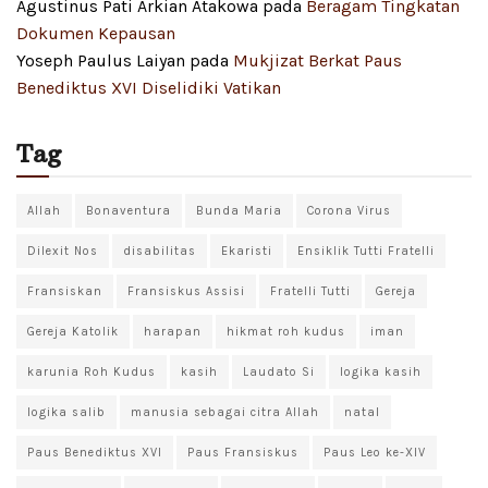
Agustinus Pati Arkian Atakowa
pada
Beragam Tingkatan
Dokumen Kepausan
Yoseph Paulus Laiyan
pada
Mukjizat Berkat Paus
Benediktus XVI Diselidiki Vatikan
Tag
Allah
Bonaventura
Bunda Maria
Corona Virus
Dilexit Nos
disabilitas
Ekaristi
Ensiklik Tutti Fratelli
Fransiskan
Fransiskus Assisi
Fratelli Tutti
Gereja
Gereja Katolik
harapan
hikmat roh kudus
iman
karunia Roh Kudus
kasih
Laudato Si
logika kasih
logika salib
manusia sebagai citra Allah
natal
Paus Benediktus XVI
Paus Fransiskus
Paus Leo ke-XIV