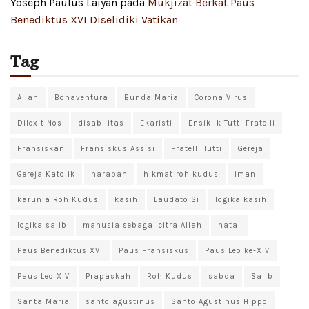
Yoseph Paulus Laiyan
pada
Mukjizat Berkat Paus
Benediktus XVI Diselidiki Vatikan
Tag
Allah
Bonaventura
Bunda Maria
Corona Virus
Dilexit Nos
disabilitas
Ekaristi
Ensiklik Tutti Fratelli
Fransiskan
Fransiskus Assisi
Fratelli Tutti
Gereja
Gereja Katolik
harapan
hikmat roh kudus
iman
karunia Roh Kudus
kasih
Laudato Si
logika kasih
logika salib
manusia sebagai citra Allah
natal
Paus Benediktus XVI
Paus Fransiskus
Paus Leo ke-XIV
Paus Leo XIV
Prapaskah
Roh Kudus
sabda
Salib
Santa Maria
santo agustinus
Santo Agustinus Hippo