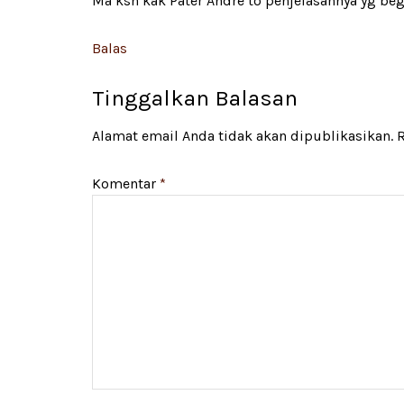
Ma ksh kak Pater Andre to penjelasannya yg begi
Balas
Tinggalkan Balasan
Alamat email Anda tidak akan dipublikasikan.
R
Komentar
*