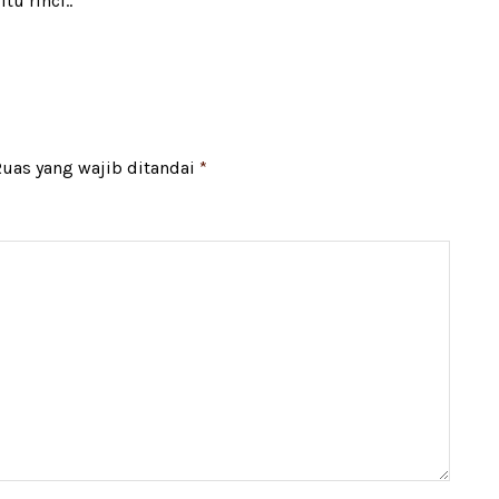
tu rinci..
uas yang wajib ditandai
*