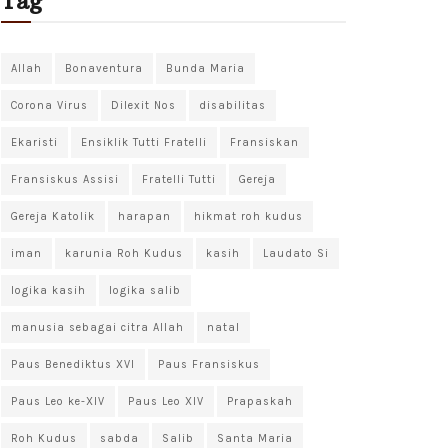
Tag
Allah
Bonaventura
Bunda Maria
Corona Virus
Dilexit Nos
disabilitas
Ekaristi
Ensiklik Tutti Fratelli
Fransiskan
Fransiskus Assisi
Fratelli Tutti
Gereja
Gereja Katolik
harapan
hikmat roh kudus
iman
karunia Roh Kudus
kasih
Laudato Si
logika kasih
logika salib
manusia sebagai citra Allah
natal
Paus Benediktus XVI
Paus Fransiskus
Paus Leo ke-XIV
Paus Leo XIV
Prapaskah
Roh Kudus
sabda
Salib
Santa Maria