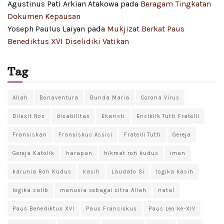
Agustinus Pati Arkian Atakowa
pada
Beragam Tingkatan
Dokumen Kepausan
Yoseph Paulus Laiyan
pada
Mukjizat Berkat Paus
Benediktus XVI Diselidiki Vatikan
Tag
Allah
Bonaventura
Bunda Maria
Corona Virus
Dilexit Nos
disabilitas
Ekaristi
Ensiklik Tutti Fratelli
Fransiskan
Fransiskus Assisi
Fratelli Tutti
Gereja
Gereja Katolik
harapan
hikmat roh kudus
iman
karunia Roh Kudus
kasih
Laudato Si
logika kasih
logika salib
manusia sebagai citra Allah
natal
Paus Benediktus XVI
Paus Fransiskus
Paus Leo ke-XIV