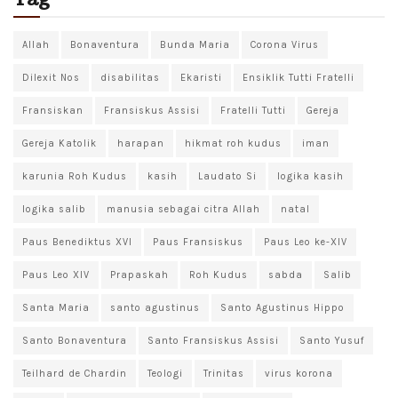
Allah
Bonaventura
Bunda Maria
Corona Virus
Dilexit Nos
disabilitas
Ekaristi
Ensiklik Tutti Fratelli
Fransiskan
Fransiskus Assisi
Fratelli Tutti
Gereja
Gereja Katolik
harapan
hikmat roh kudus
iman
karunia Roh Kudus
kasih
Laudato Si
logika kasih
logika salib
manusia sebagai citra Allah
natal
Paus Benediktus XVI
Paus Fransiskus
Paus Leo ke-XIV
Paus Leo XIV
Prapaskah
Roh Kudus
sabda
Salib
Santa Maria
santo agustinus
Santo Agustinus Hippo
Santo Bonaventura
Santo Fransiskus Assisi
Santo Yusuf
Teilhard de Chardin
Teologi
Trinitas
virus korona