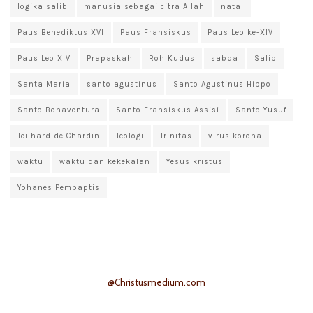
logika salib
manusia sebagai citra Allah
natal
Paus Benediktus XVI
Paus Fransiskus
Paus Leo ke-XIV
Paus Leo XIV
Prapaskah
Roh Kudus
sabda
Salib
Santa Maria
santo agustinus
Santo Agustinus Hippo
Santo Bonaventura
Santo Fransiskus Assisi
Santo Yusuf
Teilhard de Chardin
Teologi
Trinitas
virus korona
waktu
waktu dan kekekalan
Yesus kristus
Yohanes Pembaptis
@Christusmedium.com