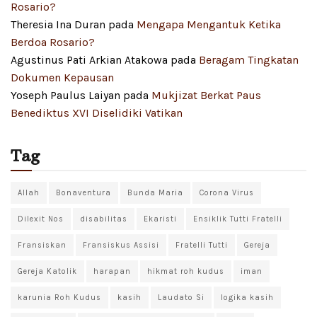
Rosario?
Theresia Ina Duran
pada
Mengapa Mengantuk Ketika
Berdoa Rosario?
Agustinus Pati Arkian Atakowa
pada
Beragam Tingkatan
Dokumen Kepausan
Yoseph Paulus Laiyan
pada
Mukjizat Berkat Paus
Benediktus XVI Diselidiki Vatikan
Tag
Allah
Bonaventura
Bunda Maria
Corona Virus
Dilexit Nos
disabilitas
Ekaristi
Ensiklik Tutti Fratelli
Fransiskan
Fransiskus Assisi
Fratelli Tutti
Gereja
Gereja Katolik
harapan
hikmat roh kudus
iman
karunia Roh Kudus
kasih
Laudato Si
logika kasih