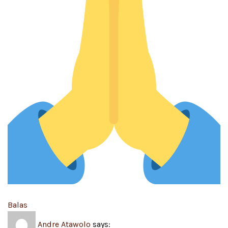
Balas
Andre Atawolo
says: