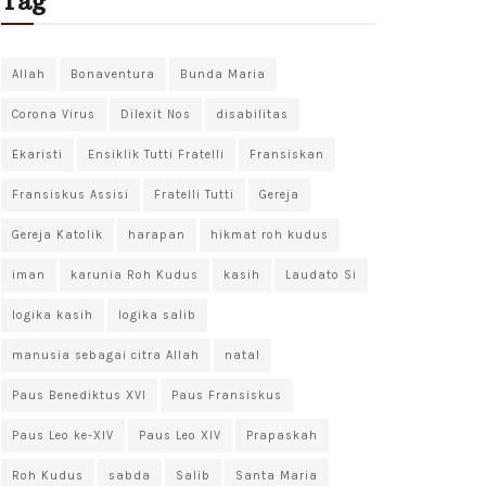
Tag
Allah
Bonaventura
Bunda Maria
Corona Virus
Dilexit Nos
disabilitas
Ekaristi
Ensiklik Tutti Fratelli
Fransiskan
Fransiskus Assisi
Fratelli Tutti
Gereja
Gereja Katolik
harapan
hikmat roh kudus
iman
karunia Roh Kudus
kasih
Laudato Si
logika kasih
logika salib
manusia sebagai citra Allah
natal
Paus Benediktus XVI
Paus Fransiskus
Paus Leo ke-XIV
Paus Leo XIV
Prapaskah
Roh Kudus
sabda
Salib
Santa Maria