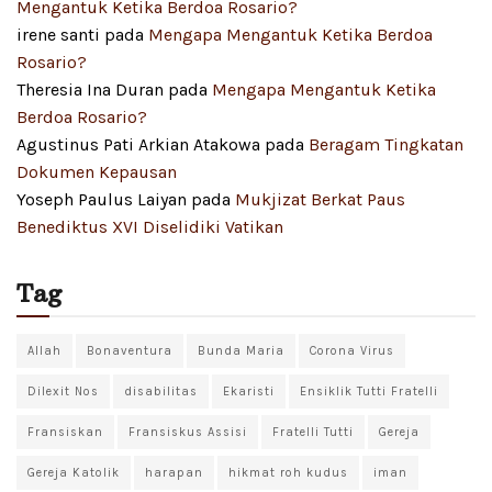
Mengantuk Ketika Berdoa Rosario?
irene santi
pada
Mengapa Mengantuk Ketika Berdoa
Rosario?
Theresia Ina Duran
pada
Mengapa Mengantuk Ketika
Berdoa Rosario?
Agustinus Pati Arkian Atakowa
pada
Beragam Tingkatan
Dokumen Kepausan
Yoseph Paulus Laiyan
pada
Mukjizat Berkat Paus
Benediktus XVI Diselidiki Vatikan
Tag
Allah
Bonaventura
Bunda Maria
Corona Virus
Dilexit Nos
disabilitas
Ekaristi
Ensiklik Tutti Fratelli
Fransiskan
Fransiskus Assisi
Fratelli Tutti
Gereja
Gereja Katolik
harapan
hikmat roh kudus
iman