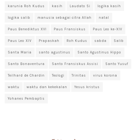
karunia Roh Kudus
kasih
Laudato Si
logika kasih
logika salib
manusia sebagai citra Allah
natal
Paus Benediktus XVI
Paus Fransiskus
Paus Leo ke-XIV
Paus Leo XIV
Prapaskah
Roh Kudus
sabda
Salib
Santa Maria
santo agustinus
Santo Agustinus Hippo
Santo Bonaventura
Santo Fransiskus Assisi
Santo Yusuf
Teilhard de Chardin
Teologi
Trinitas
virus korona
waktu
waktu dan kekekalan
Yesus kristus
Yohanes Pembaptis