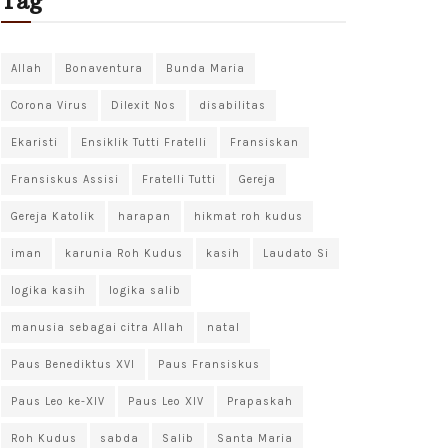
Tag
Allah
Bonaventura
Bunda Maria
Corona Virus
Dilexit Nos
disabilitas
Ekaristi
Ensiklik Tutti Fratelli
Fransiskan
Fransiskus Assisi
Fratelli Tutti
Gereja
Gereja Katolik
harapan
hikmat roh kudus
iman
karunia Roh Kudus
kasih
Laudato Si
logika kasih
logika salib
manusia sebagai citra Allah
natal
Paus Benediktus XVI
Paus Fransiskus
Paus Leo ke-XIV
Paus Leo XIV
Prapaskah
Roh Kudus
sabda
Salib
Santa Maria