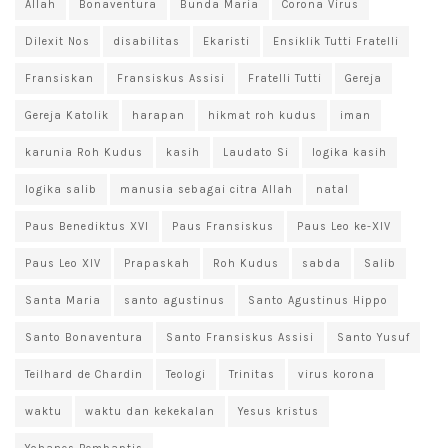
Allah
Bonaventura
Bunda Maria
Corona Virus
Dilexit Nos
disabilitas
Ekaristi
Ensiklik Tutti Fratelli
Fransiskan
Fransiskus Assisi
Fratelli Tutti
Gereja
Gereja Katolik
harapan
hikmat roh kudus
iman
karunia Roh Kudus
kasih
Laudato Si
logika kasih
logika salib
manusia sebagai citra Allah
natal
Paus Benediktus XVI
Paus Fransiskus
Paus Leo ke-XIV
Paus Leo XIV
Prapaskah
Roh Kudus
sabda
Salib
Santa Maria
santo agustinus
Santo Agustinus Hippo
Santo Bonaventura
Santo Fransiskus Assisi
Santo Yusuf
Teilhard de Chardin
Teologi
Trinitas
virus korona
waktu
waktu dan kekekalan
Yesus kristus