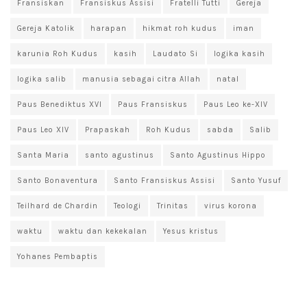
Fransiskan
Fransiskus Assisi
Fratelli Tutti
Gereja
Gereja Katolik
harapan
hikmat roh kudus
iman
karunia Roh Kudus
kasih
Laudato Si
logika kasih
logika salib
manusia sebagai citra Allah
natal
Paus Benediktus XVI
Paus Fransiskus
Paus Leo ke-XIV
Paus Leo XIV
Prapaskah
Roh Kudus
sabda
Salib
Santa Maria
santo agustinus
Santo Agustinus Hippo
Santo Bonaventura
Santo Fransiskus Assisi
Santo Yusuf
Teilhard de Chardin
Teologi
Trinitas
virus korona
waktu
waktu dan kekekalan
Yesus kristus
Yohanes Pembaptis