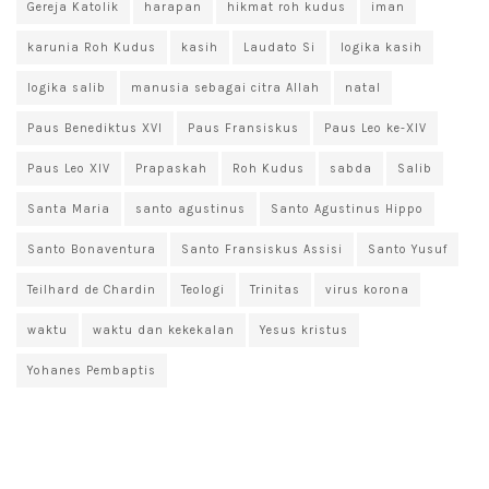
Gereja Katolik
harapan
hikmat roh kudus
iman
karunia Roh Kudus
kasih
Laudato Si
logika kasih
logika salib
manusia sebagai citra Allah
natal
Paus Benediktus XVI
Paus Fransiskus
Paus Leo ke-XIV
Paus Leo XIV
Prapaskah
Roh Kudus
sabda
Salib
Santa Maria
santo agustinus
Santo Agustinus Hippo
Santo Bonaventura
Santo Fransiskus Assisi
Santo Yusuf
Teilhard de Chardin
Teologi
Trinitas
virus korona
waktu
waktu dan kekekalan
Yesus kristus
Yohanes Pembaptis