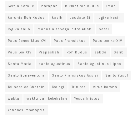
Gereja Katolik
harapan
hikmat roh kudus
iman
karunia Roh Kudus
kasih
Laudato Si
logika kasih
logika salib
manusia sebagai citra Allah
natal
Paus Benediktus XVI
Paus Fransiskus
Paus Leo ke-XIV
Paus Leo XIV
Prapaskah
Roh Kudus
sabda
Salib
Santa Maria
santo agustinus
Santo Agustinus Hippo
Santo Bonaventura
Santo Fransiskus Assisi
Santo Yusuf
Teilhard de Chardin
Teologi
Trinitas
virus korona
waktu
waktu dan kekekalan
Yesus kristus
Yohanes Pembaptis