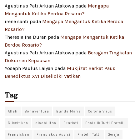
Agustinus Pati Arkian Atakowa
pada
Mengapa
Mengantuk Ketika Berdoa Rosario?
irene santi
pada
Mengapa Mengantuk Ketika Berdoa
Rosario?
Theresia Ina Duran
pada
Mengapa Mengantuk Ketika
Berdoa Rosario?
Agustinus Pati Arkian Atakowa
pada
Beragam Tingkatan
Dokumen Kepausan
Yoseph Paulus Laiyan
pada
Mukjizat Berkat Paus
Benediktus XVI Diselidiki Vatikan
Tag
Allah
Bonaventura
Bunda Maria
Corona Virus
Dilexit Nos
disabilitas
Ekaristi
Ensiklik Tutti Fratelli
Fransiskan
Fransiskus Assisi
Fratelli Tutti
Gereja