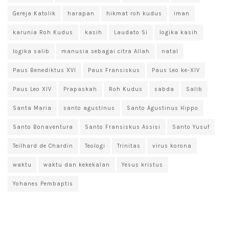
Gereja Katolik
harapan
hikmat roh kudus
iman
karunia Roh Kudus
kasih
Laudato Si
logika kasih
logika salib
manusia sebagai citra Allah
natal
Paus Benediktus XVI
Paus Fransiskus
Paus Leo ke-XIV
Paus Leo XIV
Prapaskah
Roh Kudus
sabda
Salib
Santa Maria
santo agustinus
Santo Agustinus Hippo
Santo Bonaventura
Santo Fransiskus Assisi
Santo Yusuf
Teilhard de Chardin
Teologi
Trinitas
virus korona
waktu
waktu dan kekekalan
Yesus kristus
Yohanes Pembaptis