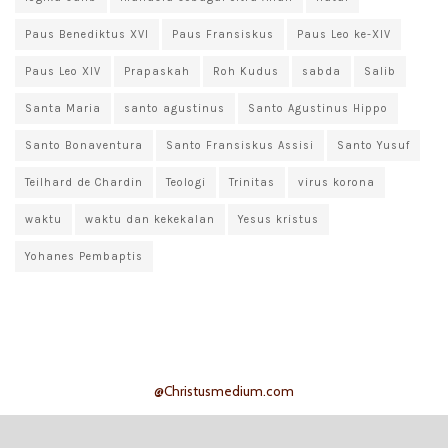
Paus Benediktus XVI
Paus Fransiskus
Paus Leo ke-XIV
Paus Leo XIV
Prapaskah
Roh Kudus
sabda
Salib
Santa Maria
santo agustinus
Santo Agustinus Hippo
Santo Bonaventura
Santo Fransiskus Assisi
Santo Yusuf
Teilhard de Chardin
Teologi
Trinitas
virus korona
waktu
waktu dan kekekalan
Yesus kristus
Yohanes Pembaptis
@Christusmedium.com