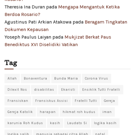
Theresia Ina Duran
pada
Mengapa Mengantuk Ketika
Berdoa Rosario?
Agustinus Pati Arkian Atakowa
pada
Beragam Tingkatan
Dokumen Kepausan
Yoseph Paulus Laiyan
pada
Mukjizat Berkat Paus
Benediktus XVI Diselidiki Vatikan
Tag
Allah
Bonaventura
Bunda Maria
Corona Virus
Dilexit Nos
disabilitas
Ekaristi
Ensiklik Tutti Fratelli
Fransiskan
Fransiskus Assisi
Fratelli Tutti
Gereja
Gereja Katolik
harapan
hikmat roh kudus
iman
karunia Roh Kudus
kasih
Laudato Si
logika kasih
logika salib
manusia sebagai citra Allah
natal