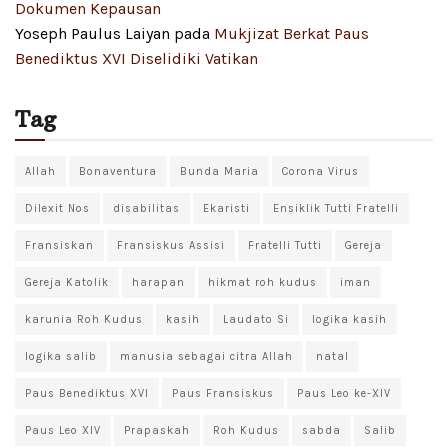
Dokumen Kepausan
Yoseph Paulus Laiyan
pada
Mukjizat Berkat Paus
Benediktus XVI Diselidiki Vatikan
Tag
Allah
Bonaventura
Bunda Maria
Corona Virus
Dilexit Nos
disabilitas
Ekaristi
Ensiklik Tutti Fratelli
Fransiskan
Fransiskus Assisi
Fratelli Tutti
Gereja
Gereja Katolik
harapan
hikmat roh kudus
iman
karunia Roh Kudus
kasih
Laudato Si
logika kasih
logika salib
manusia sebagai citra Allah
natal
Paus Benediktus XVI
Paus Fransiskus
Paus Leo ke-XIV
Paus Leo XIV
Prapaskah
Roh Kudus
sabda
Salib