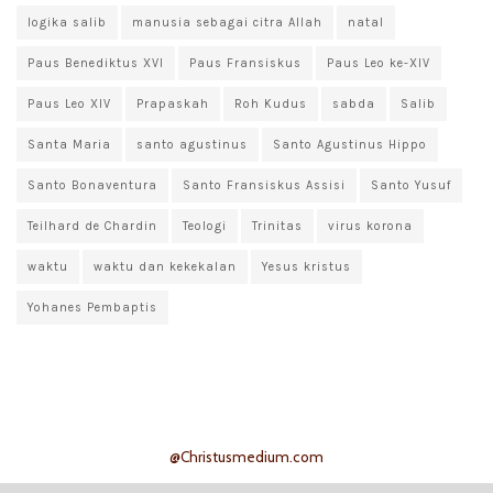
logika salib
manusia sebagai citra Allah
natal
Paus Benediktus XVI
Paus Fransiskus
Paus Leo ke-XIV
Paus Leo XIV
Prapaskah
Roh Kudus
sabda
Salib
Santa Maria
santo agustinus
Santo Agustinus Hippo
Santo Bonaventura
Santo Fransiskus Assisi
Santo Yusuf
Teilhard de Chardin
Teologi
Trinitas
virus korona
waktu
waktu dan kekekalan
Yesus kristus
Yohanes Pembaptis
@Christusmedium.com