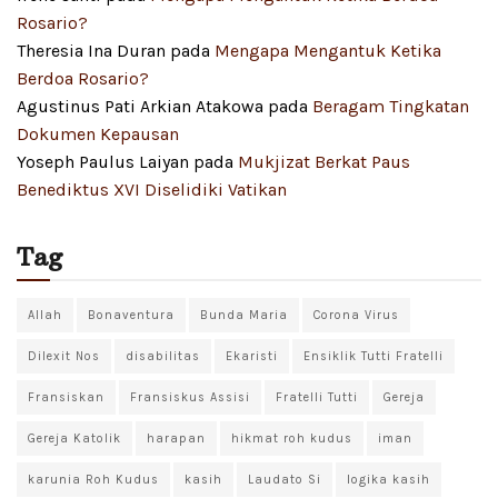
Rosario?
Theresia Ina Duran
pada
Mengapa Mengantuk Ketika
Berdoa Rosario?
Agustinus Pati Arkian Atakowa
pada
Beragam Tingkatan
Dokumen Kepausan
Yoseph Paulus Laiyan
pada
Mukjizat Berkat Paus
Benediktus XVI Diselidiki Vatikan
Tag
Allah
Bonaventura
Bunda Maria
Corona Virus
Dilexit Nos
disabilitas
Ekaristi
Ensiklik Tutti Fratelli
Fransiskan
Fransiskus Assisi
Fratelli Tutti
Gereja
Gereja Katolik
harapan
hikmat roh kudus
iman
karunia Roh Kudus
kasih
Laudato Si
logika kasih