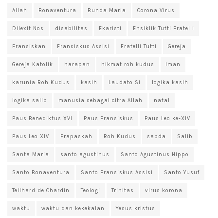
Allah
Bonaventura
Bunda Maria
Corona Virus
Dilexit Nos
disabilitas
Ekaristi
Ensiklik Tutti Fratelli
Fransiskan
Fransiskus Assisi
Fratelli Tutti
Gereja
Gereja Katolik
harapan
hikmat roh kudus
iman
karunia Roh Kudus
kasih
Laudato Si
logika kasih
logika salib
manusia sebagai citra Allah
natal
Paus Benediktus XVI
Paus Fransiskus
Paus Leo ke-XIV
Paus Leo XIV
Prapaskah
Roh Kudus
sabda
Salib
Santa Maria
santo agustinus
Santo Agustinus Hippo
Santo Bonaventura
Santo Fransiskus Assisi
Santo Yusuf
Teilhard de Chardin
Teologi
Trinitas
virus korona
waktu
waktu dan kekekalan
Yesus kristus