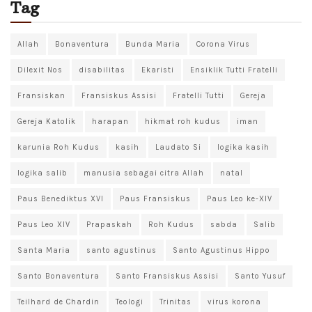
Tag
Allah
Bonaventura
Bunda Maria
Corona Virus
Dilexit Nos
disabilitas
Ekaristi
Ensiklik Tutti Fratelli
Fransiskan
Fransiskus Assisi
Fratelli Tutti
Gereja
Gereja Katolik
harapan
hikmat roh kudus
iman
karunia Roh Kudus
kasih
Laudato Si
logika kasih
logika salib
manusia sebagai citra Allah
natal
Paus Benediktus XVI
Paus Fransiskus
Paus Leo ke-XIV
Paus Leo XIV
Prapaskah
Roh Kudus
sabda
Salib
Santa Maria
santo agustinus
Santo Agustinus Hippo
Santo Bonaventura
Santo Fransiskus Assisi
Santo Yusuf
Teilhard de Chardin
Teologi
Trinitas
virus korona