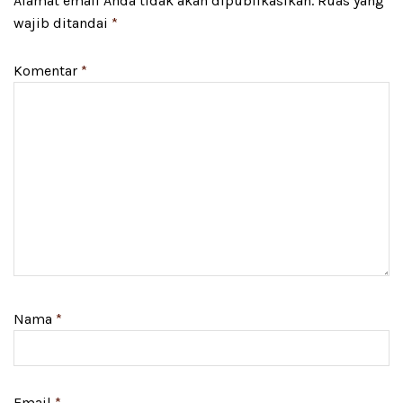
Alamat email Anda tidak akan dipublikasikan.
Ruas yang
wajib ditandai
*
Komentar
*
Nama
*
Email
*