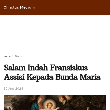
Christus Medium
Home
Devosi
Salam Indah Fransiskus
Assisi Kepada Bunda Maria
30 April 2024