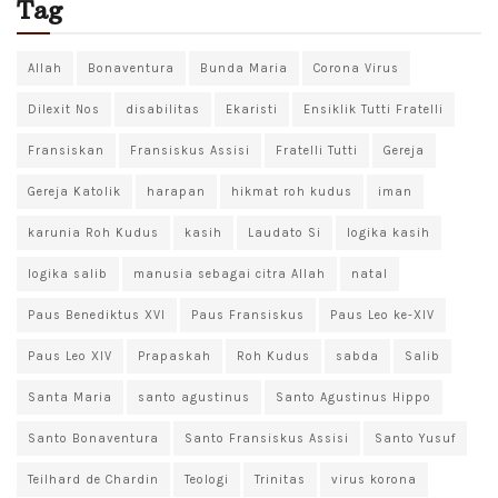
Tag
Allah
Bonaventura
Bunda Maria
Corona Virus
Dilexit Nos
disabilitas
Ekaristi
Ensiklik Tutti Fratelli
Fransiskan
Fransiskus Assisi
Fratelli Tutti
Gereja
Gereja Katolik
harapan
hikmat roh kudus
iman
karunia Roh Kudus
kasih
Laudato Si
logika kasih
logika salib
manusia sebagai citra Allah
natal
Paus Benediktus XVI
Paus Fransiskus
Paus Leo ke-XIV
Paus Leo XIV
Prapaskah
Roh Kudus
sabda
Salib
Santa Maria
santo agustinus
Santo Agustinus Hippo
Santo Bonaventura
Santo Fransiskus Assisi
Santo Yusuf
Teilhard de Chardin
Teologi
Trinitas
virus korona