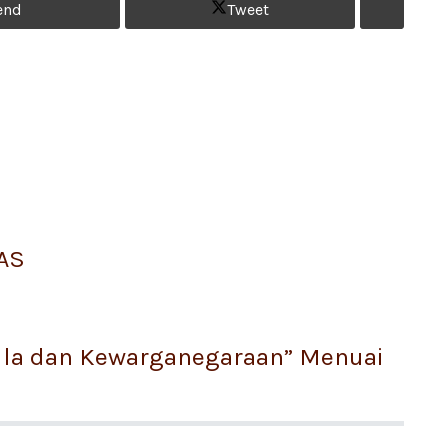
end
Tweet
AS
sila dan Kewarganegaraan” Menuai