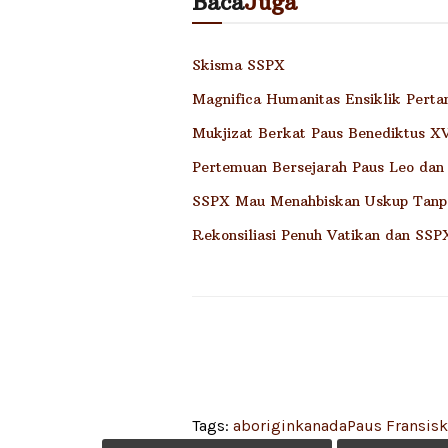
Baca
Juga
Skisma SSPX
Magnifica Humanitas Ensiklik Pert
Mukjizat Berkat Paus Benediktus XVI
Pertemuan Bersejarah Paus Leo dan
SSPX Mau Menahbiskan Uskup Tanp
Rekonsiliasi Penuh Vatikan dan SSP
Tags:
aborigin
kanada
Paus Fransis