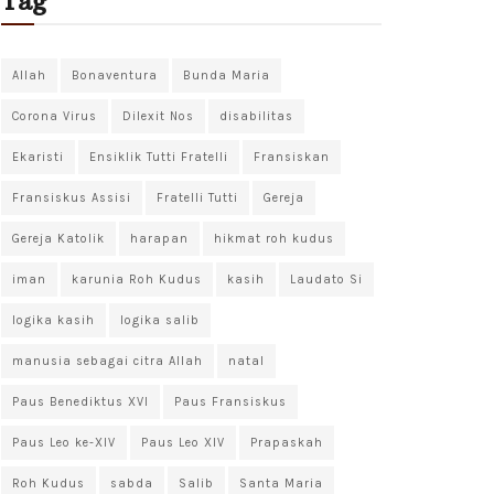
Tag
Allah
Bonaventura
Bunda Maria
Corona Virus
Dilexit Nos
disabilitas
Ekaristi
Ensiklik Tutti Fratelli
Fransiskan
Fransiskus Assisi
Fratelli Tutti
Gereja
Gereja Katolik
harapan
hikmat roh kudus
iman
karunia Roh Kudus
kasih
Laudato Si
logika kasih
logika salib
manusia sebagai citra Allah
natal
Paus Benediktus XVI
Paus Fransiskus
Paus Leo ke-XIV
Paus Leo XIV
Prapaskah
Roh Kudus
sabda
Salib
Santa Maria