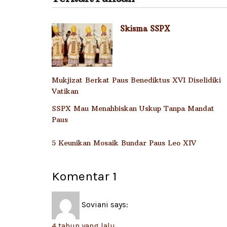
Skisma SSPX
Mukjizat Berkat Paus Benediktus XVI Diselidiki
Vatikan
SSPX Mau Menahbiskan Uskup Tanpa Mandat
Paus
5 Keunikan Mosaik Bundar Paus Leo XIV
Komentar
1
Soviani
says:
4 tahun yang lalu