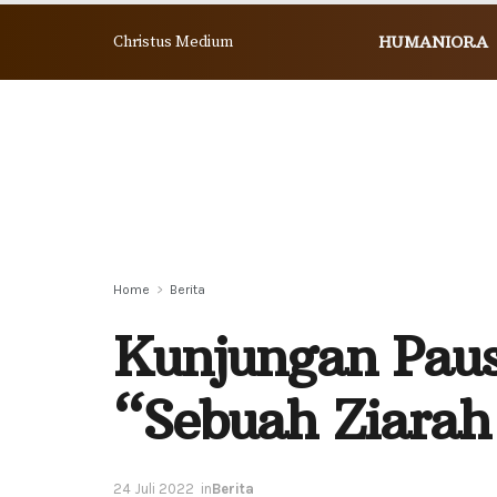
Christus Medium
HUMANIORA
Home
Berita
Kunjungan Paus
“Sebuah Ziarah 
24 Juli 2022
in
Berita