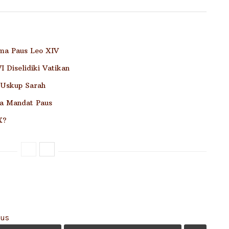
ama Paus Leo XIV
 Diselidiki Vatikan
 Uskup Sarah
a Mandat Paus
X?
kus