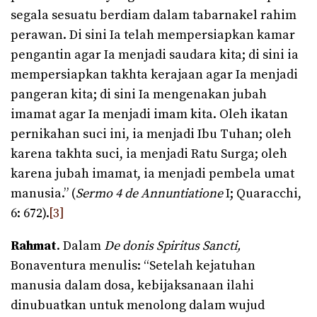
segala sesuatu berdiam dalam tabarnakel rahim
perawan. Di sini Ia telah mempersiapkan kamar
pengantin agar Ia menjadi saudara kita; di sini ia
mempersiapkan takhta kerajaan agar Ia menjadi
pangeran kita; di sini Ia mengenakan jubah
imamat agar Ia menjadi imam kita. Oleh ikatan
pernikahan suci ini, ia menjadi Ibu Tuhan; oleh
karena takhta suci, ia menjadi Ratu Surga; oleh
karena jubah imamat, ia menjadi pembela umat
manusia.” (
Sermo 4 de Annuntiatione
I; Quaracchi,
6: 672).
[3]
Rahmat
. Dalam
De donis Spiritus Sancti,
Bonaventura menulis: “Setelah kejatuhan
manusia dalam dosa, kebijaksanaan ilahi
dinubuatkan untuk menolong dalam wujud