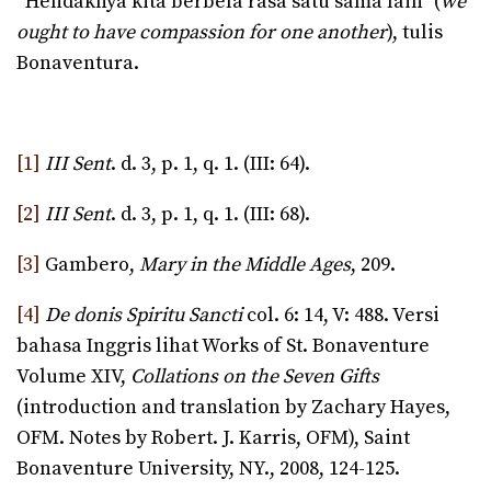
“Hendaknya kita berbela rasa satu sama lain” (
we
ought to have compassion for one another
), tulis
Bonaventura.
[1]
III Sent
. d. 3, p. 1, q. 1. (III: 64).
[2]
III Sent
. d. 3, p. 1, q. 1. (III: 68).
[3]
Gambero,
Mary in the Middle Ages
, 209.
[4]
De donis Spiritu Sancti
col. 6: 14, V: 488. Versi
bahasa Inggris lihat Works of St. Bonaventure
Volume XIV,
Collations on the Seven Gifts
(introduction and translation by Zachary Hayes,
OFM. Notes by Robert. J. Karris, OFM), Saint
Bonaventure University, NY., 2008, 124-125.