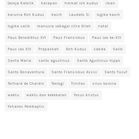
Gereja Katolik
harapan
hikmat roh kudus
iman
karunia Roh Kudus
kasih
Laudato Si
logika kasih
logika salib
manusia sebagai citra Allah
natal
Paus Benediktus XVI
Paus Fransiskus
Paus Leo ke-XIV
Paus Leo XIV
Prapaskah
Roh Kudus
sabda
Salib
Santa Maria
santo agustinus
Santo Agustinus Hippo
Santo Bonaventura
Santo Fransiskus Assisi
Santo Yusuf
Teilhard de Chardin
Teologi
Trinitas
virus korona
waktu
waktu dan kekekalan
Yesus kristus
Yohanes Pembaptis