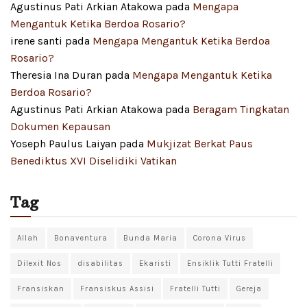
Agustinus Pati Arkian Atakowa
pada
Mengapa
Mengantuk Ketika Berdoa Rosario?
irene santi
pada
Mengapa Mengantuk Ketika Berdoa
Rosario?
Theresia Ina Duran
pada
Mengapa Mengantuk Ketika
Berdoa Rosario?
Agustinus Pati Arkian Atakowa
pada
Beragam Tingkatan
Dokumen Kepausan
Yoseph Paulus Laiyan
pada
Mukjizat Berkat Paus
Benediktus XVI Diselidiki Vatikan
Tag
Allah
Bonaventura
Bunda Maria
Corona Virus
Dilexit Nos
disabilitas
Ekaristi
Ensiklik Tutti Fratelli
Fransiskan
Fransiskus Assisi
Fratelli Tutti
Gereja