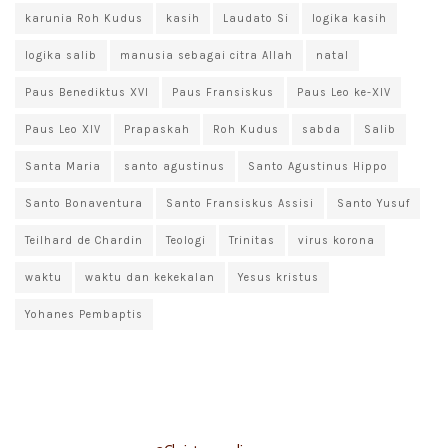
karunia Roh Kudus
kasih
Laudato Si
logika kasih
logika salib
manusia sebagai citra Allah
natal
Paus Benediktus XVI
Paus Fransiskus
Paus Leo ke-XIV
Paus Leo XIV
Prapaskah
Roh Kudus
sabda
Salib
Santa Maria
santo agustinus
Santo Agustinus Hippo
Santo Bonaventura
Santo Fransiskus Assisi
Santo Yusuf
Teilhard de Chardin
Teologi
Trinitas
virus korona
waktu
waktu dan kekekalan
Yesus kristus
Yohanes Pembaptis