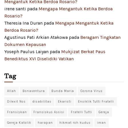
Mengantuk Ketika Berdoa Rosario?
irene santi
pada
Mengapa Mengantuk Ketika Berdoa
Rosario?
Theresia Ina Duran
pada
Mengapa Mengantuk Ketika
Berdoa Rosario?
Agustinus Pati Arkian Atakowa
pada
Beragam Tingkatan
Dokumen Kepausan
Yoseph Paulus Laiyan
pada
Mukjizat Berkat Paus
Benediktus XVI Diselidiki Vatikan
Tag
Allah
Bonaventura
Bunda Maria
Corona Virus
Dilexit Nos
disabilitas
Ekaristi
Ensiklik Tutti Fratelli
Fransiskan
Fransiskus Assisi
Fratelli Tutti
Gereja
Gereja Katolik
harapan
hikmat roh kudus
iman