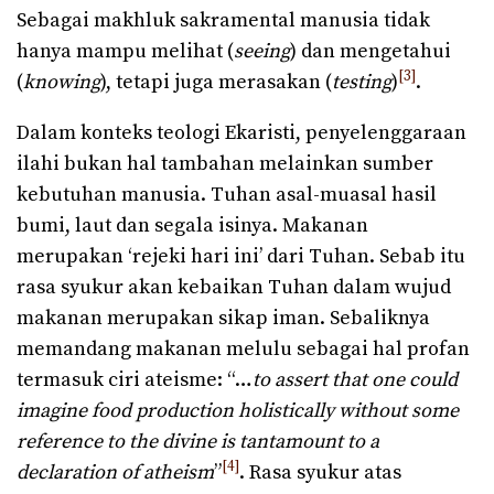
Sebagai makhluk sakramental manusia tidak
hanya mampu melihat (
seeing
) dan mengetahui
[3]
(
knowing
), tetapi juga merasakan (
testing
)
.
Dalam konteks teologi Ekaristi, penyelenggaraan
ilahi bukan hal tambahan melainkan sumber
kebutuhan manusia. Tuhan asal-muasal hasil
bumi, laut dan segala isinya. Makanan
merupakan ‘rejeki hari ini’ dari Tuhan. Sebab itu
rasa syukur akan kebaikan Tuhan dalam wujud
makanan merupakan sikap iman. Sebaliknya
memandang makanan melulu sebagai hal profan
termasuk ciri ateisme: “…
to assert that one could
imagine food production holistically without some
reference to the divine is tantamount to a
[4]
declaration of atheism
”
. Rasa syukur atas