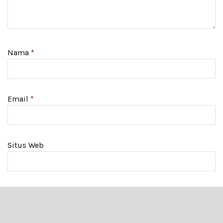
Nama
*
Email
*
Situs Web
Simpan nama, email, dan situs web saya pada
peramban ini untuk komentar saya berikutnya.