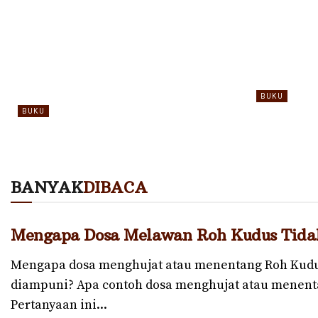
BUKU
BUKU
STUDI T
MEMBACA USIA DUNIA
TRINITAS
BANYAK
DIBACA
Mengapa Dosa Melawan Roh Kudus Tida
Mengapa dosa menghujat atau menentang Roh Kudus
diampuni? Apa contoh dosa menghujat atau menen
Pertanyaan ini...