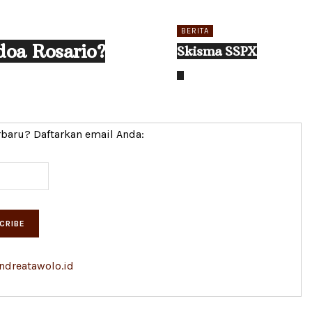
BERITA
oa Rosario?
Skisma SSPX
erbaru? Daftarkan email Anda:
ndreatawolo.id