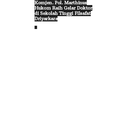
Komjen. Pol. Marthinus
Hukom Raih Gelar Doktor
di Sekolah Tinggi Filsafat
Driyarkara