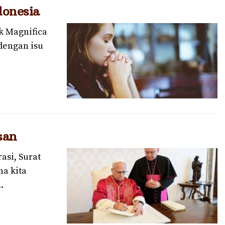
donesia
ik Magnifica
dengan isu
san
si, Surat
na kita
.