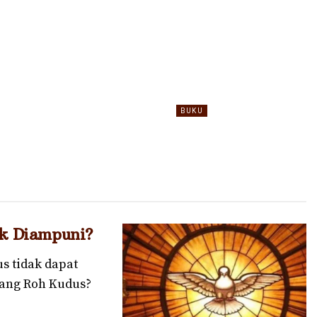
BUKU
ENTANG ALLAH
The Hours of the Univ
k Diampuni?
 tidak dapat
tang Roh Kudus?