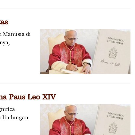
as
i Manusia di
lnya,
ma Paus Leo XIV
nifica
erlindungan