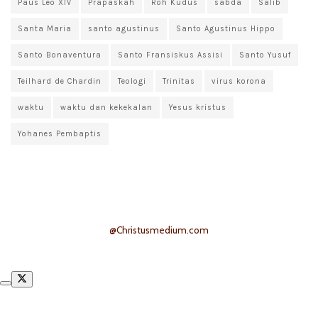
Paus Leo XIV
Prapaskah
Roh Kudus
sabda
Salib
Santa Maria
santo agustinus
Santo Agustinus Hippo
Santo Bonaventura
Santo Fransiskus Assisi
Santo Yusuf
Teilhard de Chardin
Teologi
Trinitas
virus korona
waktu
waktu dan kekekalan
Yesus kristus
Yohanes Pembaptis
@Christusmedium.com