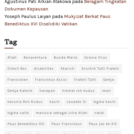
Agustinus Pati Arkian Atakowa
pada
Beragam Tingkatan
Dokumen Kepausan
Yoseph Paulus Laiyan
pada
Mukjizat Berkat Paus
Benediktus XVI Diselidiki Vatikan
Tag
Allah
Bonaventura
Bunda Maria
Corona Virus
Dilexit Nos
disabilitas
Ekaristi
Ensiklik Tutti Fratelli
Fransiskan
Fransiskus Assisi
Fratelli Tutti
Gereja
Gereja Katolik
harapan
hikmat roh kudus
iman
karunia Roh Kudus
kasih
Laudato Si
logika kasih
logika salib
manusia sebagai citra Allah
natal
Paus Benediktus XVI
Paus Fransiskus
Paus Leo ke-XIV