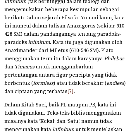
infinitum
(tak berhingga) dalam teologi dan
mengemukakan beberapa kesimpulan sebagai
berikut: Dalam sejarah Filsafat Yunani kuno, kata
ini muncul dalam tulisan Anaxagoras (sekitar 510-
428 SM) dalam pandangannya tentang paradoks-
paradoks
infinitum
. Kata itu juga digunakan oleh
Anaximander dari Miletus (610-546 SM). Plato
menggunakan term itu dalam karayanya
Philebus
dan
Timaeus
untuk menggambarkan
pertentangan antara figur pencipta yang tidak
berbentuk (
formless
) atau tidak berakhir (
endless
)
dan ciptaan yang terbatas
[7]
.
Dalam Kitab Suci, baik PL maupun PB, kata ini
tidak digunakan. Teks-teks biblis menggunakan
misalnya kata ‘Kekal’ dan ‘Satu,’ namun tidak
menggunakan kata
infinitum
untuk menjelaskan