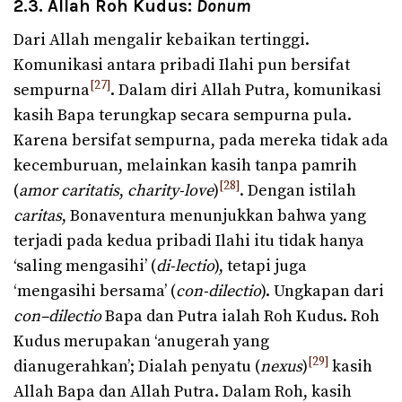
2.3. Allah Roh Kudus:
Donum
Dari Allah mengalir kebaikan tertinggi.
Komunikasi antara pribadi Ilahi pun bersifat
[27]
sempurna
. Dalam diri Allah Putra, komunikasi
kasih Bapa terungkap secara sempurna pula.
Karena bersifat sempurna, pada mereka tidak ada
kecemburuan, melainkan kasih tanpa pamrih
[28]
(
amor caritatis
,
charity-love
)
. Dengan istilah
caritas
, Bonaventura menunjukkan bahwa yang
terjadi pada kedua pribadi Ilahi itu tidak hanya
‘saling mengasihi’ (
di-lectio
), tetapi juga
‘mengasihi bersama’ (
con-dilectio
). Ungkapan dari
con
–
dilectio
Bapa dan Putra ialah Roh Kudus. Roh
Kudus merupakan ‘anugerah yang
[29]
dianugerahkan’; Dialah penyatu (
nexus
)
kasih
Allah Bapa dan Allah Putra. Dalam Roh, kasih