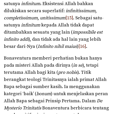
satunya
infinitum
. Eksistensi Allah bahkan
dilukiskan secara superlatif:
infinitissimum
,
completissimum
,
unitissimum
[15]
. Sebagai satu-
satunya
infinitum
kepada Allah tidak dapat
ditambahkan sesuatu yang lain (
impossibile est
infinito addi
), dan tidak ada hal lain yang lebih
besar dari-Nya (
Infinito nihil maius
)
[16]
.
Bonaventura memberi perhatian bukan hanya
pada misteri Allah pada dirinya (
in se
), tetapi
terutama Allah bagi kita (
pro
nobis
). Titik
berangkat teologi Trinitasnya ialah primat Allah
Bapa sebagai sumber kasih. Ia menggunakan
kategori ‘baik’ (
bonum
) untuk menjelaskan peran
Allah Bapa sebagai Prinsip Pertama. Dalam
De
Mysterio Trinitatis
Bonaventura berbicara tentang