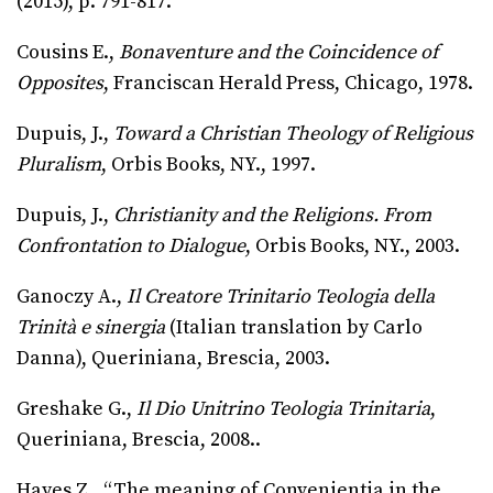
(2015), p. 791-817.
Cousins E.,
Bonaventure and the Coincidence of
Opposites
, Franciscan Herald Press, Chicago, 1978.
Dupuis, J.,
Toward a Christian Theology of Religious
Pluralism
, Orbis Books, NY., 1997.
Dupuis, J.,
Christianity and the Religions. From
Confrontation to Dialogue
, Orbis Books, NY., 2003.
Ganoczy A.,
Il Creatore Trinitario Teologia della
Trinità e sinergia
(Italian translation by Carlo
Danna), Queriniana, Brescia, 2003.
Greshake G.,
Il Dio Unitrino Teologia Trinitaria
,
Queriniana, Brescia, 2008..
Hayes Z., “The meaning of Convenientia in the