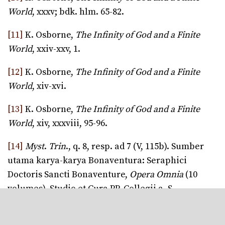
World
, xxxv; bdk. hlm. 65-82.
[11]
K. Osborne,
The Infinity of God and a Finite
World
, xxiv-xxv, 1.
[12]
K. Osborne,
The Infinity of God and a Finite
World
, xiv-xvi.
[13]
K. Osborne,
The Infinity of God and a Finite
World
, xiv, xxxviii, 95-96.
[14]
Myst
.
Trin
., q. 8, resp. ad 7 (V, 115b). Sumber
utama karya-karya Bonaventura: Seraphici
Doctoris Sancti Bonaventure,
Opera Omnia
(10
volumes), Studio et Cura PP. Collegii a. S.
Bonaventure, Ad Claras Aquas, Quaracchi, 1882-
1902.