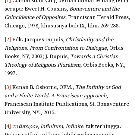
[1]
Contoh studi yang pernah dibuat tentang tema
serupa: Ewert H. Cousins,
Bonaventure and the
Coincidence of Opposites
, Franciscan Herald Press,
Chicago, 1978, khususnya bab IX, hlm. 269-288.
[2]
Bdk. Jacques Dupuis,
Christianity and the
Religions. From Confrontation to Dialogue
, Orbis
Books, NY, 2003; J. Dupuis,
Towards a Christian
Theology of Religious Pluralism
, Orbis Books, NY.,
1997.
[3]
Kenan B. Osborne, OFM.,
The Infinity of God
and a Finite World
.
A Franciscan approach
,
Franciscan Institute Publications, St. Bonaventure
University, NY., 2015.
[4]
το ἂπειρον
,
infinitum
,
infinite
, tak terhingga.
Dalam artikel ini kami lebih sering menulis