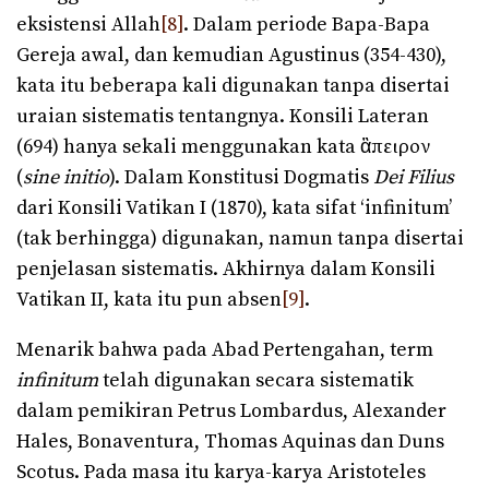
eksistensi Allah
[8]
. Dalam periode Bapa-Bapa
Gereja awal, dan kemudian Agustinus (354-430),
kata itu beberapa kali digunakan tanpa disertai
uraian sistematis tentangnya. Konsili Lateran
(694) hanya sekali menggunakan kata ἂπειρον
(
sine initio
). Dalam Konstitusi Dogmatis
Dei Filius
dari Konsili Vatikan I (1870), kata sifat ‘infinitum’
(tak berhingga) digunakan, namun tanpa disertai
penjelasan sistematis. Akhirnya dalam Konsili
Vatikan II, kata itu pun absen
[9]
.
Menarik bahwa pada Abad Pertengahan, term
infinitum
telah digunakan secara sistematik
dalam pemikiran Petrus Lombardus, Alexander
Hales, Bonaventura, Thomas Aquinas dan Duns
Scotus. Pada masa itu karya-karya Aristoteles