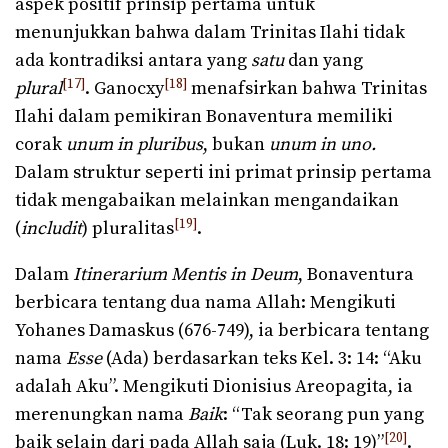
aspek positif prinsip pertama untuk
menunjukkan bahwa dalam Trinitas Ilahi tidak
ada kontradiksi antara yang
satu
dan yang
[17]
[18]
plural
. Ganocxy
menafsirkan bahwa Trinitas
Ilahi dalam pemikiran Bonaventura memiliki
corak
unum in pluribus
, bukan
unum in uno.
Dalam struktur seperti ini primat prinsip pertama
tidak mengabaikan melainkan mengandaikan
[19]
(
includit
) pluralitas
.
Dalam
Itinerarium Mentis in Deum
, Bonaventura
berbicara tentang dua nama Allah: Mengikuti
Yohanes Damaskus (676-749), ia berbicara tentang
nama
Esse
(Ada) berdasarkan teks Kel. 3: 14: “Aku
adalah Aku”. Mengikuti Dionisius Areopagita, ia
merenungkan nama
Baik
: “Tak seorang pun yang
[20]
baik selain dari pada Allah saja (Luk. 18: 19)”
.