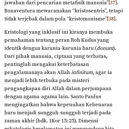
jawaban dari pencarian metafisik manusia”
[37]
.
Bonaventura mewacanakan “kristosentris”, tetapi
tidak terjebak dalam pola “kristomonisme”
[38]
.
Kristologi yang inklusif ini kiranya membuka
pemahaman tentang peran Roh Kudus yang
identik dengan karunia-karunia baru (
donum
).
Dari pihak manusia, ciptaan yang terbatas,
pentinglah mengakui keterbatasan
pengalamannya akan Allah
infinitum
, agar ia
menjadi lebih terbuka pada misteri
pengungkapan diri Allah dalam perjumpaan
dengan agama-agama lain. Santo Paulus
mengingatkan bahwa kepenuhan Kebenaran
baru menjadi sungguh-sungguh terjadi pada
zaman akhir (bdk. 1Kor 15: 25). Dimensi
eskatologis keselamatan ini mengundang kita