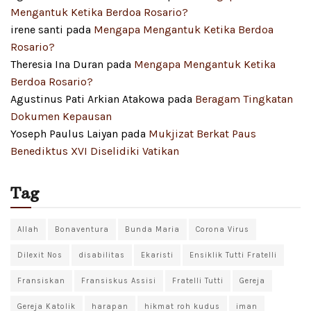
Mengantuk Ketika Berdoa Rosario?
irene santi
pada
Mengapa Mengantuk Ketika Berdoa
Rosario?
Theresia Ina Duran
pada
Mengapa Mengantuk Ketika
Berdoa Rosario?
Agustinus Pati Arkian Atakowa
pada
Beragam Tingkatan
Dokumen Kepausan
Yoseph Paulus Laiyan
pada
Mukjizat Berkat Paus
Benediktus XVI Diselidiki Vatikan
Tag
Allah
Bonaventura
Bunda Maria
Corona Virus
Dilexit Nos
disabilitas
Ekaristi
Ensiklik Tutti Fratelli
Fransiskan
Fransiskus Assisi
Fratelli Tutti
Gereja
Gereja Katolik
harapan
hikmat roh kudus
iman