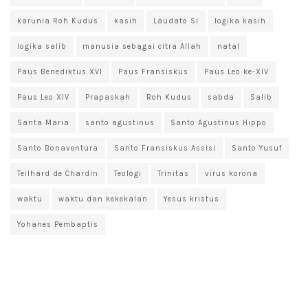
karunia Roh Kudus
kasih
Laudato Si
logika kasih
logika salib
manusia sebagai citra Allah
natal
Paus Benediktus XVI
Paus Fransiskus
Paus Leo ke-XIV
Paus Leo XIV
Prapaskah
Roh Kudus
sabda
Salib
Santa Maria
santo agustinus
Santo Agustinus Hippo
Santo Bonaventura
Santo Fransiskus Assisi
Santo Yusuf
Teilhard de Chardin
Teologi
Trinitas
virus korona
waktu
waktu dan kekekalan
Yesus kristus
Yohanes Pembaptis