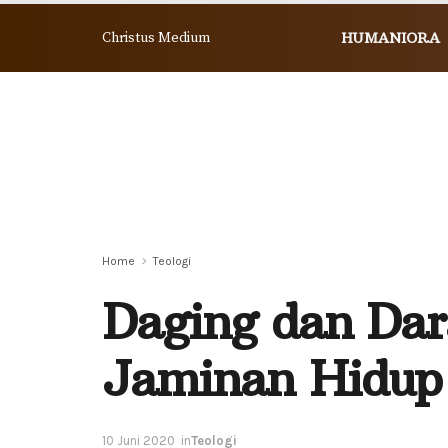
Christus Medium
HUMANIORA
Home
Teologi
Daging dan Dar
Jaminan Hidup
10 Juni 2020
in
Teologi