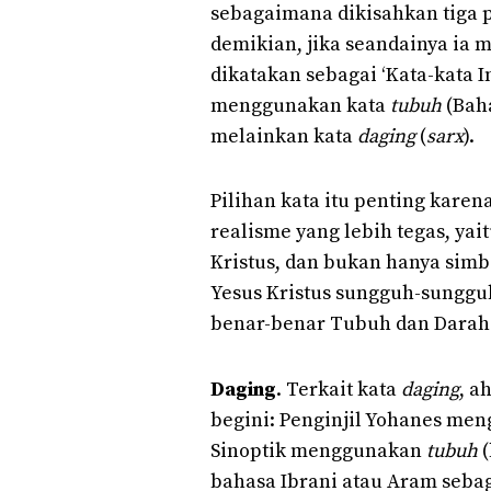
sebagaimana dikisahkan tiga p
demikian, jika seandainya ia 
dikatakan sebagai ‘Kata-kata In
menggunakan kata
tubuh
(Bah
melainkan kata
daging
(
sarx
).
Pilihan kata itu penting karen
realisme yang lebih tegas, yai
Kristus, dan bukan hanya simbo
Yesus Kristus sungguh-sungguh 
benar-benar Tubuh dan Darah K
Daging
. Terkait kata
daging
, a
begini: Penginjil Yohanes me
Sinoptik menggunakan
tubuh
bahasa Ibrani atau Aram sebag