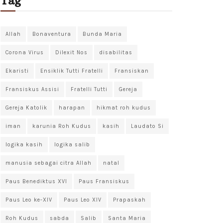
Tag
Allah
Bonaventura
Bunda Maria
Corona Virus
Dilexit Nos
disabilitas
Ekaristi
Ensiklik Tutti Fratelli
Fransiskan
Fransiskus Assisi
Fratelli Tutti
Gereja
Gereja Katolik
harapan
hikmat roh kudus
iman
karunia Roh Kudus
kasih
Laudato Si
logika kasih
logika salib
manusia sebagai citra Allah
natal
Paus Benediktus XVI
Paus Fransiskus
Paus Leo ke-XIV
Paus Leo XIV
Prapaskah
Roh Kudus
sabda
Salib
Santa Maria