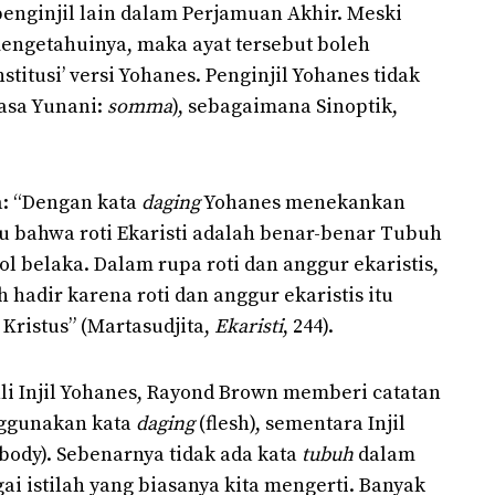
enginjil lain dalam Perjamuan Akhir. Meski
mengetahuinya, maka ayat tersebut boleh
stitusi’ versi Yohanes. Penginjil Yohanes tidak
asa Yunani:
somma
), sebagaimana Sinoptik,
a: “Dengan kata
daging
Yohanes menekankan
tu bahwa roti Ekaristi adalah benar-benar Tubuh
l belaka. Dalam rupa roti dan anggur ekaristis,
hadir karena roti dan anggur ekaristis itu
ristus” (Martasudjita,
Ekaristi
, 244).
hli Injil Yohanes, Rayond Brown memberi catatan
nggunakan kata
daging
(flesh), sementara Injil
(body). Sebenarnya tidak ada kata
tubuh
dalam
ai istilah yang biasanya kita mengerti. Banyak