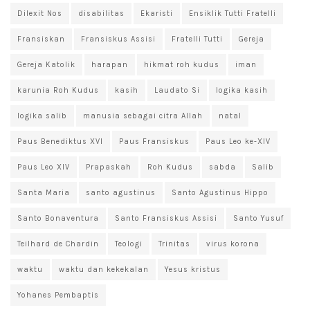
Dilexit Nos
disabilitas
Ekaristi
Ensiklik Tutti Fratelli
Fransiskan
Fransiskus Assisi
Fratelli Tutti
Gereja
Gereja Katolik
harapan
hikmat roh kudus
iman
karunia Roh Kudus
kasih
Laudato Si
logika kasih
logika salib
manusia sebagai citra Allah
natal
Paus Benediktus XVI
Paus Fransiskus
Paus Leo ke-XIV
Paus Leo XIV
Prapaskah
Roh Kudus
sabda
Salib
Santa Maria
santo agustinus
Santo Agustinus Hippo
Santo Bonaventura
Santo Fransiskus Assisi
Santo Yusuf
Teilhard de Chardin
Teologi
Trinitas
virus korona
waktu
waktu dan kekekalan
Yesus kristus
Yohanes Pembaptis